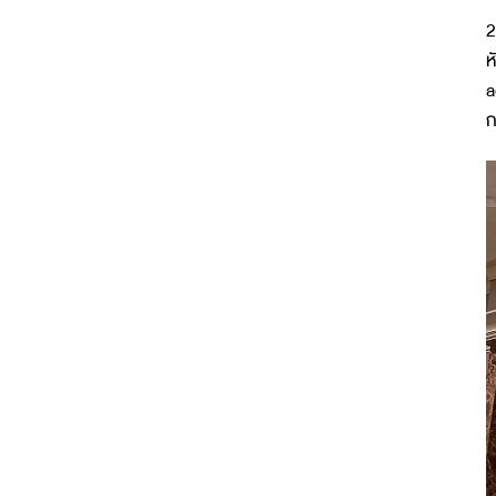
2
ห
a
ก