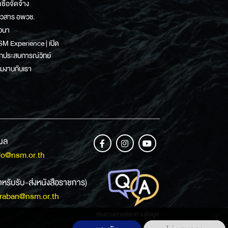
ดซื้อจัดจ้าง
าวสาร อพวช.
วนา
M Experience | เปิด
กประสบการณ์วิทย์
วมงานกับเรา
เมล
fo@nsm.or.th
ำหรับรับ-ส่งหนังสือราชการ)
raban@nsm.or.th
ช่องทางการสอบถามข้อมูล