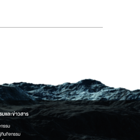
รมและข่าวสาร
จกรรม
ิทินกิจกรรม