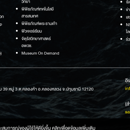
วิทยา
จั
พิพิธภัณฑ์เทคโนโลยี
ข่
สารสนเทศ
วก
เส
พิพิธภัณฑ์พระรามเก้า
p
NS
ฟิวเจอร์เรียม
โล
จัตุรัสวิทยาศาสตร์
ร่
อพวช.
)
Museum On Demand
อี
in
ม 39 หมู่ 3 ต.คลองห้า อ.คลองหลวง จ.ปทุมธานี 12120
(ส
sa
การณ์ของผู้ใช้ให้ดียิ่งขึ้น คลิกเพื่อดูข้อมูลเพิ่มเติม