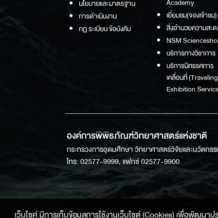
Academy
นโยบายและมาตรฐาน
เยี่ยมชม(จองเข้าชม)
การดำเนินงาน
สิ่งอำนวยความสะด
กฏ ระเบียบ ข้อบังคับ
NSM Sciencesho
บริการทางวิชาการ
บริการนิทรรศการ
เคลื่อนที่ (Traveling
Exhibition Service
องค์การพิพิธภัณฑ์วิทยาศาสตร์แห่งชาติ
กระทรวงการอุดมศึกษา วิทยาศาสตร์วิจัยและนวัตกรร
โทร: 02577-9999, แฟกซ์ 02577-9900
เว็บไซค์ มีการเก็บข้อมูลการใช้งานเว็บไซต์ (Cookies) เพื่อพัฒนาประสบ