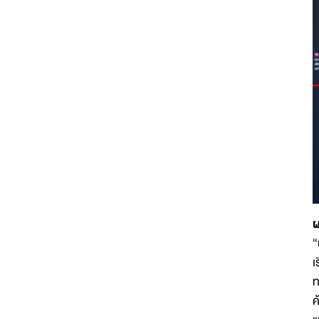
ผ
“
เ
ท
ค