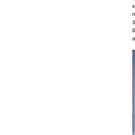
แ
ท
ว
ช
อ