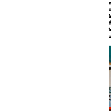
อ
น
ใ
ท
ใ
อ