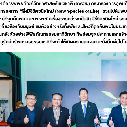
งค์การพิพิธภัณฑ์วิทยาศาสตร์แห่งชาติ (อพวช.) กระทรวงการอุดมศึ
ิทรรศการ “สิ่งมีชีวิตชนิดใหม่ (New Species of Life)” ชวนไปค้นพบ
หม่ที่ถูกค้นพบ และมาเจาะลึกเรื่องราวกว่าจะเป็นสิ่งมีชีวิตชนิดใหม่ ร
ี่เกี่ยวข้องกับมนุษย์ ชมตัวอย่างจริงทั้งพืชและสัตว์ที่ถูกค้นพบในประเทศ
นคลังตัวอย่างพิพิธภัณฑ์ธรรมชาติวิทยา ที่พร้อมจุดประกายและสร้า
นุรักษ์ทรัพยากรธรรมชาติที่จะทำให้เกิดความสมดุลและยั่งยืนต่อไป