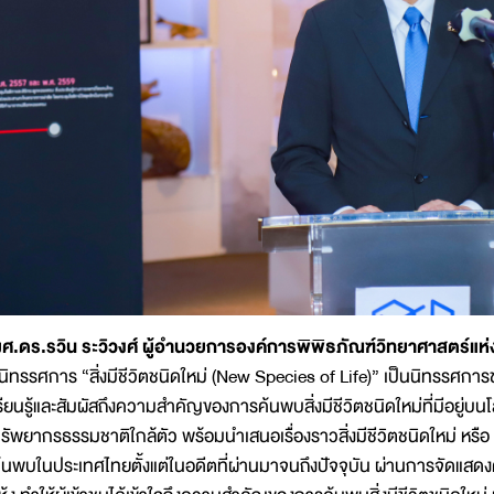
ศ.ดร.รวิน ระวิวงศ์ ผู้อำนวยการองค์การพิพิธภัณฑ์วิทยาศาสตร์แห
นิทรรศการ “สิ่งมีชีวิตชนิดใหม่ (New Species of Life)” เป็นนิทรรศการชุดใ
รียนรู้และสัมผัสถึงความสำคัญของการค้นพบสิ่งมีชีวิตชนิดใหม่ที่มีอยู่บน
รัพยากรธรรมชาติใกล้ตัว พร้อมนำเสนอเรื่องราวสิ่งมีชีวิตชนิดใหม่ หรือ 
้นพบในประเทศไทยตั้งแต่ในอดีตที่ผ่านมาจนถึงปัจจุบัน ผ่านการจัดแสดงตัว