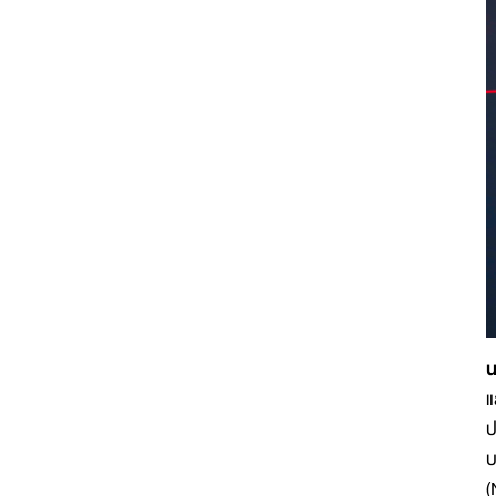
น
แ
ป
บ
(