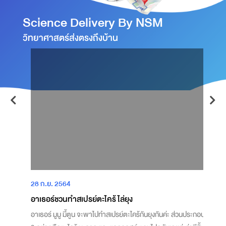
Science Delivery By NSM
วิทยาศาสตร์ส่งตรงถึงบ้าน
28 ก.ย. 2564
2
อาเธอร์ชวนทำสเปรย์ตะไคร้ไล่ยุง
แ
อาเธอร์ มูมู มี้ตูน จะพาไปทำสเปรย์ตะไคร้กันยุงกันค่ะ ส่วนประกอบมี
แ