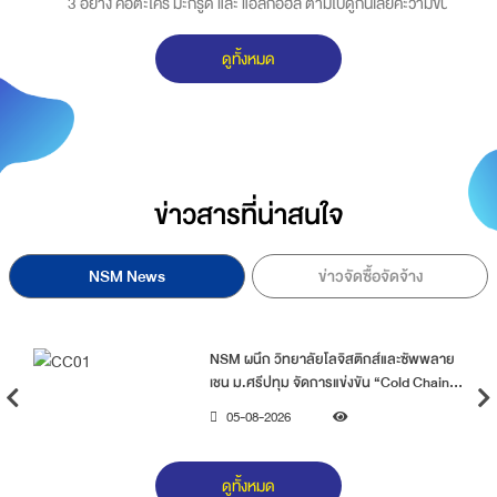
์
3 อย่าง คือตะไคร้ มะกรูด และ แอลกอฮล์ ตามไปดูกันเลยค่ะว่ามีขั้น
อ
ตอนในการทำอย่างไร
ค
ดูทั้งหมด
ส
เ
ข่าวสารที่น่าสนใจ
NSM News
ข่าวจัดซื้อจัดจ้าง
NSM ผนึก วิทยาลัยโลจิสติกส์และซัพพลาย
เชน ม.ศรีปทุม จัดการแข่งขัน “Cold Chain
Champion 2026” เวทีบอร์ดเกมโลจิสติกส์
05-08-2026
ระดับประเทศ สร้างเยาวชนคุณภาพสู่อนาคต
ดูทั้งหมด